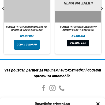
NEMA NA ZALIHI
GUMENE PATOSNICE HYUNDAI IX35 KIA
GUMENE PATOSNICE GLEDRING VW
SPORTAGE OD 2010 |0057820|
ARTEON OD 2017 |00135362|
59.00
59.00
KM
KM
Pročitaj više
DODAJ U KORPU
Vaš pouzdan partner za vrhunsku autokozmetiku i dodatnu
opremu za automobile.
Moj nalog
Upravljajte pristankom