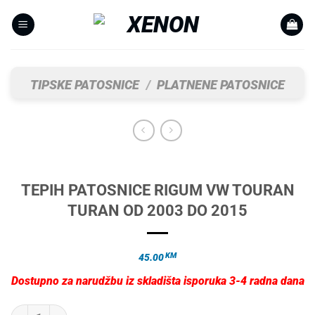
Skip
to
content
TIPSKE PATOSNICE
/
PLATNENE PATOSNICE
TEPIH PATOSNICE RIGUM VW TOURAN
TURAN OD 2003 DO 2015
KM
45.00
Dostupno za narudžbu iz skladišta isporuka 3-4 radna dana
TEPIH PATOSNICE RIGUM VW TOURAN TURAN OD 2003 DO 2015 koli