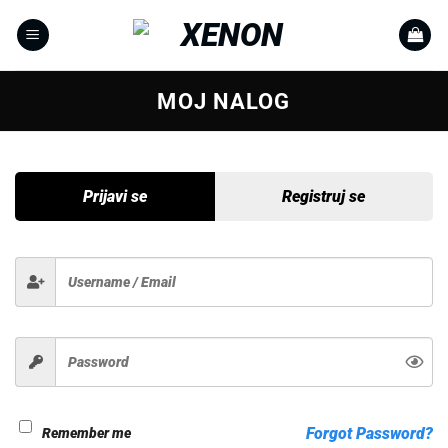
Skip
to
content
MOJ NALOG
Prijavi se
Registruj se
Forgot Password?
Remember me