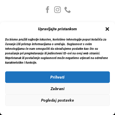
Moj nalog
Upravljajte pristankom
Moj nalog
Moje narudžbe
Da bismo pružili najbolje iskustvo, koristimo tehnologije poput kolačića za
Detalji računa
čuvanje i/ili pristup informacijama o uređaju. Suglasnost s ovim
Log out
tehnologijama će nam omogućiti da obrađujemo podatke kao što su
ponašanje pri pregledavanju ili jedinstveni ID-ovi na ovoj web stranici.
Informacije
Nepristanak ili povlačenje suglasnosti može negativno utjecati na određene
O nama
karakteristike i funkcije.
Dostava
Politika privatnosti
Prihvati
Kontakt
Zabrani
Pogledaj postavke
© 2026 Xenon.ba. Sva prava zadržana.