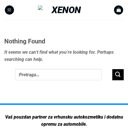
Skip
to
content
UNCATEGORIZED
Hello world!
Nothing Found
Welcome to WordPress. This is your first post.
Edit or delete it, then start writing!
It seems we can’t find what you’re looking for. Perhaps
searching can help.
Continue reading
→
Vaš pouzdan partner za vrhunsku autokozmetiku i dodatnu
opremu za automobile.