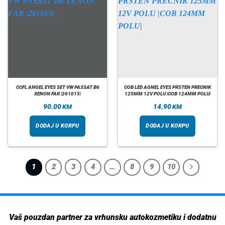
CCFL ANGEL EYES SET VW PASSAT B6
COB LED AGNEL EYES PRSTEN PRECNIK
XENON FAR |261015|
125MM 12V POLU |COB 124MM POLU|
90.00
14.90
KM
KM
DODAJ U KORPU
DODAJ U KORPU
1
2
3
4
…
8
9
10
Vaš pouzdan partner za vrhunsku autokozmetiku i dodatnu