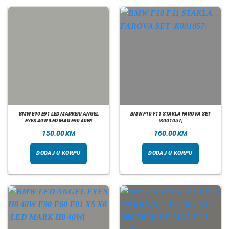
BMW E90 E91 LED MARKERI ANGEL
BMW F10 F11 STAKLA FAROVA SET
EYES 40W |LED MAR E90 40W|
|K001057|
150.00
160.00
KM
KM
DODAJ U KORPU
DODAJ U KORPU