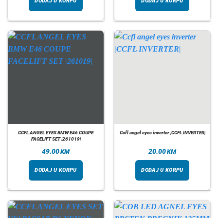
DODAJ U KORPU
DODAJ U KORPU
CCFL ANGEL EYES BMW E46 COUPE
Ccfl angel eyes inverter |CCFL INVERTER|
FACELIFT SET |261019|
49.00
20.00
KM
KM
DODAJ U KORPU
DODAJ U KORPU