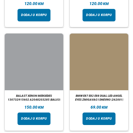
120.00
120.00
KM
KM
DODAJ U KORPU
DODAJ U KORPU
BALAST XENON MERCEDES
BMW E87 E82 E88 DUAL LED ANGEL
130732915602 A2048203285 |BAL03|
EYES ZMIGAVAC I DNEVNO |262001|
150.00
69.00
KM
KM
DODAJ U KORPU
DODAJ U KORPU