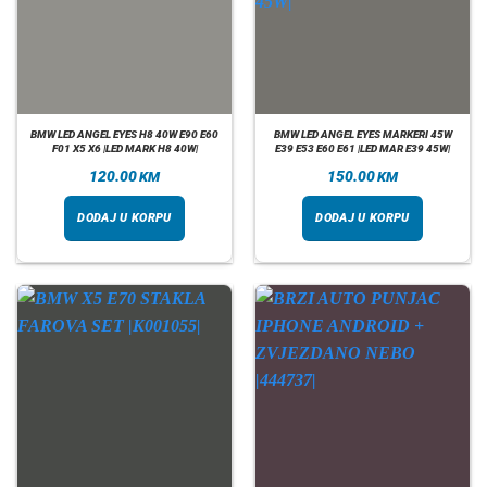
BMW LED ANGEL EYES H8 40W E90 E60
BMW LED ANGEL EYES MARKERI 45W
F01 X5 X6 |LED MARK H8 40W|
E39 E53 E60 E61 |LED MAR E39 45W|
120.00
150.00
KM
KM
DODAJ U KORPU
DODAJ U KORPU