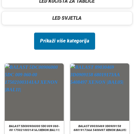
LED KUCISTA ZA TABLICE
LED SVJETLA
Prikaži više kategorija
BALAST 5DC00906000 5DC 009 060-
BALAST 89030469 3D0909158
00 175021003141AJ XENON |BAL11|
68019173AA 5408497 XENON |BAL05|