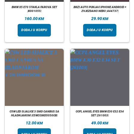
BMW X5 E70 STAKLA FAROVA SET
BRZI AUTO PUNJAC IPHONE ANDROID +
|K001055|
ZVJEZDANO NEBO |444737|
160.00
29.90
KM
KM
DODAJ U KORPU
DODAJ U KORPU
C5W LED SIJALICE 3 SMD CANBUS SA
CCFL ANGEL EYES BMW E30 E32 E34
HLADNJAKOM |C5W3SMD5050CB|
SET |261003|
12.00
49.00
KM
KM