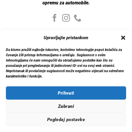
opremu za automobile.
Moj nalog
Upravljajte pristankom
Moj nalog
Moje narudžbe
Da bismo pružili najbolje iskustvo, koristimo tehnologije poput kolačića za
Detalji računa
čuvanje i/ili pristup informacijama o uređaju. Suglasnost s ovim
Log out
tehnologijama će nam omogućiti da obrađujemo podatke kao što su
ponašanje pri pregledavanju ili jedinstveni ID-ovi na ovoj web stranici.
Nepristanak ili povlačenje suglasnosti može negativno utjecati na određene
Informacije
karakteristike i funkcije.
O nama
Dostava
Politika privatnosti
Prihvati
Kontakt
Zabrani
Pogledaj postavke
© 2026 Xenon.ba. Sva prava zadržana.