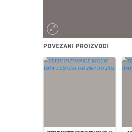
POVEZANI PROIZVODI
A ZALIHI