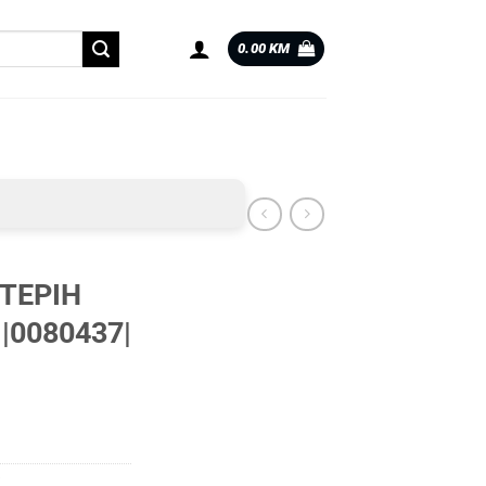
0.00
KM
 TEPIH
|0080437|