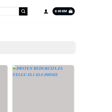
0.00
KM