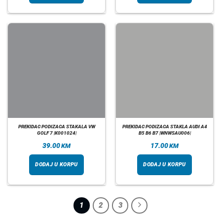
PREKIDAC PODIZACA STAKALA VW
PREKIDAC PODIZACA STAKLA AUDI A4
GOLF 7 |K001024|
B5 B6 B7 |WNWSAU006|
39.00
17.00
KM
KM
DODAJ U KORPU
DODAJ U KORPU
1
2
3