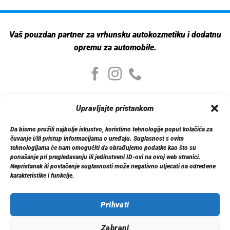
Vaš pouzdan partner za vrhunsku autokozmetiku i dodatnu
opremu za automobile.
Moj nalog
Upravljajte pristankom
Moj nalog
Moje narudžbe
Da bismo pružili najbolje iskustvo, koristimo tehnologije poput kolačića za
Detalji računa
čuvanje i/ili pristup informacijama o uređaju. Suglasnost s ovim
Log out
tehnologijama će nam omogućiti da obrađujemo podatke kao što su
ponašanje pri pregledavanju ili jedinstveni ID-ovi na ovoj web stranici.
Nepristanak ili povlačenje suglasnosti može negativno utjecati na određene
Informacije
karakteristike i funkcije.
O nama
Dostava
Politika privatnosti
Prihvati
Kontakt
Zabrani