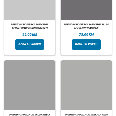
PREKIDAC PODIZACA MERCEDES
PREKIDAC PODIZACA MERCEDES W164
SPRINTER W906 |WNWSBZ027|
ML GL |WNWSBZ012|
55.00
75.00
KM
KM
DODAJ U KORPU
DODAJ U KORPU
PREKIDAC PODIZACA SKODA FABIA
PREKIDAC PODIZACA STAKALA AUDI