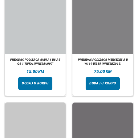
PREKIDAC PODIZACA AUDI A4 B8 A5
PREKIDAC PODIZACA MERCEDES A B
Q5 1 TIPKA |WNWSAU007|
W169 W245 |WNWSBZ015|
15.00
75.00
KM
KM
DODAJ U KORPU
DODAJ U KORPU