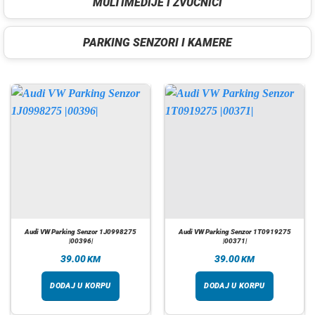
MULTIMEDIJE I ZVUČNICI
PARKING SENZORI I KAMERE
Audi VW Parking Senzor 1J0998275
Audi VW Parking Senzor 1T0919275
|00396|
|00371|
39.00
39.00
KM
KM
DODAJ U KORPU
DODAJ U KORPU