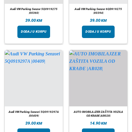
Audi VW Parking Senzor 5Q0919275
Audi VW Parking Senzor 6QD919275
|00360|
|00394|
39.00
39.00
KM
KM
DODAJ U KORPU
DODAJ U KORPU
Audi VW Parking Senzori 5Q0919297A
AUTO IMOBILAJZER ZAŠTITA VOZILA
|00409|
OD KRAĐE |AR028|
39.00
14.90
KM
KM