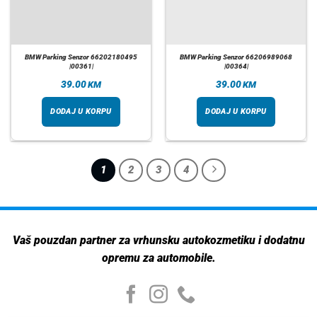
BMW Parking Senzor 66202180495
BMW Parking Senzor 66206989068
|00361|
|00364|
39.00
39.00
KM
KM
DODAJ U KORPU
DODAJ U KORPU
1
2
3
4
Vaš pouzdan partner za vrhunsku autokozmetiku i dodatnu
opremu za automobile.