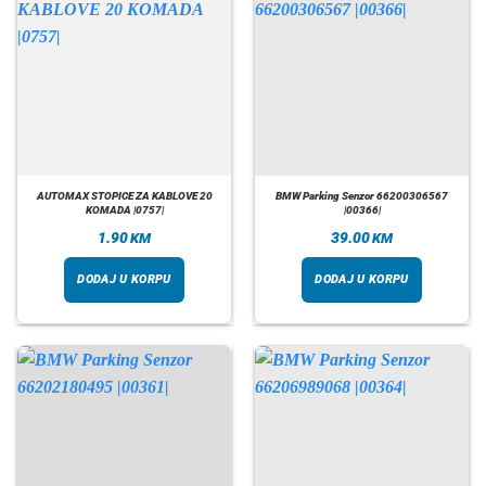
AUTOMAX STOPICE ZA KABLOVE 20
BMW Parking Senzor 66200306567
KOMADA |0757|
|00366|
1.90
39.00
KM
KM
DODAJ U KORPU
DODAJ U KORPU