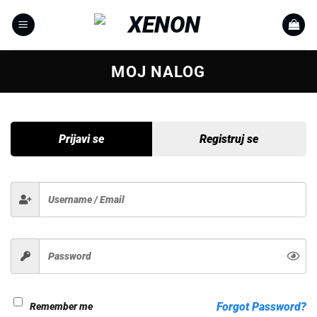
Skip
to
content
MOJ NALOG
Prijavi se
Registruj se
Forgot Password?
Remember me