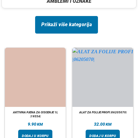
AMBLEMI I OZNAKE
Prikaži više kategorija
AKTIVNA PJENA ZA CISCENJE 1L
ALAT ZA FOLIJE PROFI |06205070|
|19554|
9.90
32.00
KM
KM
DODAJ U KORPU
DODAJ U KORPU