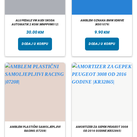
ALU PEDALE VW AUDI SKODA
AMBLEM OZNAKA BMW XDRIVE
AUTOMATIK 2 KOM |WNPPVW012|
|K001079|
30.00
9.90
KM
KM
DODAJ U KORPU
DODAJ U KORPU
AMBLEM PLASTIČNI SAMOLJEPLJIVI
AMORTIZER ZA GEPEK PEUGEOT 3008
RACING |07208|
OD 2016 GODINE |KR32865|