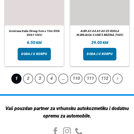
Armirana traka Strong 5cm x 10m SIVA
AUDI A3 A4 A5 A6 Q5 KUGLA
|06611002|
MJENJACA S LINE 5 BRZINA |7685|
6.50
29.00
KM
KM
DODAJ U KORPU
DODAJ U KORPU
1
2
3
4
…
110
111
112
Vaš pouzdan partner za vrhunsku autokozmetiku i dodatnu
opremu za automobile.