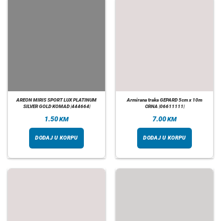
AREON MIRIS SPORT LUX PLATINUM
Armirana traka GEPARD 5cm x 10m
SILVER GOLD KOMAD |444664|
CRNA |06611111|
1.50
7.00
KM
KM
DODAJ U KORPU
DODAJ U KORPU