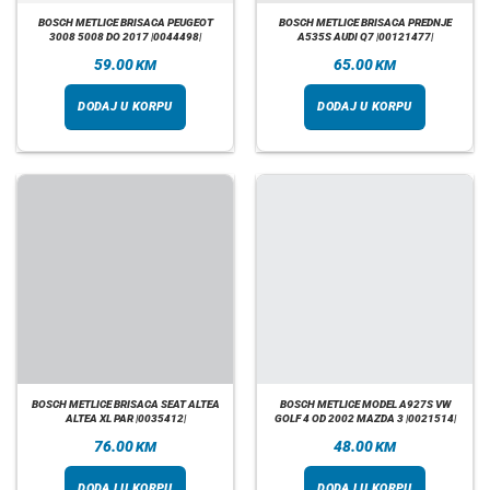
BOSCH METLICE BRISACA PEUGEOT
BOSCH METLICE BRISACA PREDNJE
3008 5008 DO 2017 |0044498|
A535S AUDI Q7 |00121477|
59.00
65.00
KM
KM
DODAJ U KORPU
DODAJ U KORPU
BOSCH METLICE BRISACA SEAT ALTEA
BOSCH METLICE MODEL A927S VW
ALTEA XL PAR |0035412|
GOLF 4 OD 2002 MAZDA 3 |0021514|
76.00
48.00
KM
KM
DODAJ U KORPU
DODAJ U KORPU