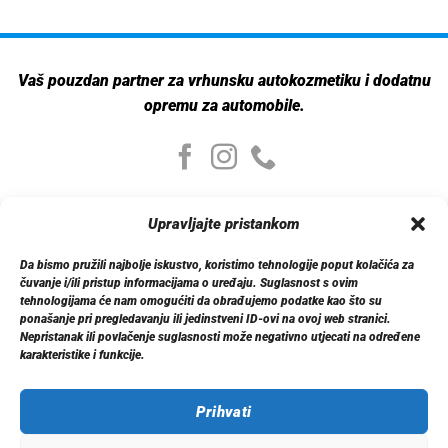
Vaš pouzdan partner za vrhunsku autokozmetiku i dodatnu
opremu za automobile.
Moj nalog
Upravljajte pristankom
Moj nalog
Moje narudžbe
Da bismo pružili najbolje iskustvo, koristimo tehnologije poput kolačića za
Detalji računa
čuvanje i/ili pristup informacijama o uređaju. Suglasnost s ovim
Log out
tehnologijama će nam omogućiti da obrađujemo podatke kao što su
ponašanje pri pregledavanju ili jedinstveni ID-ovi na ovoj web stranici.
Nepristanak ili povlačenje suglasnosti može negativno utjecati na određene
Informacije
karakteristike i funkcije.
O nama
Dostava
Politika privatnosti
Prihvati
Kontakt