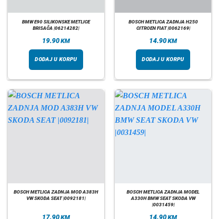
BMW E90 SILIKONSKE METLICE
BOSCH METLICA ZADNJA H250
BRISAČA |06214282|
CITROEN FIAT |0062169|
19.90
14.90
KM
KM
DODAJ U KORPU
DODAJ U KORPU
BOSCH METLICA ZADNJA MOD A383H
BOSCH METLICA ZADNJA MODEL
VW SKODA SEAT |0092181|
A330H BMW SEAT SKODA VW
|0031459|
17.90
14.90
KM
KM