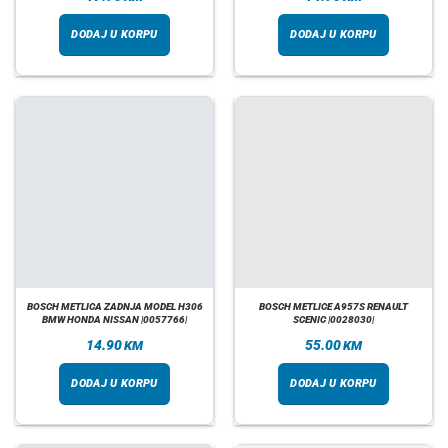
DODAJ U KORPU
DODAJ U KORPU
BOSCH METLICA ZADNJA MODEL H306
BOSCH METLICE A957S RENAULT
BMW HONDA NISSAN |0057766|
SCENIC |0028030|
14.90
55.00
KM
KM
DODAJ U KORPU
DODAJ U KORPU