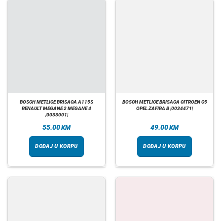
BOSCH METLICE BRISACA A115S
BOSCH METLICE BRISACA CITROEN C5
RENAULT MEGANE 2 MEGANE 4
OPEL ZAFIRA B |0034471|
|0033001|
55.00
49.00
KM
KM
DODAJ U KORPU
DODAJ U KORPU