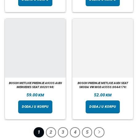
BOSCH METLICE PREDNJE A933S AUDI
BOSCH PREDNJE METLICE AUDI SEAT
MERCEDES SEAT |0020198|
SKODA VW MOD A555S |0044179|
59.00
52.00
KM
KM
DODAJ U KORPU
DODAJ U KORPU
1
2
3
4
5