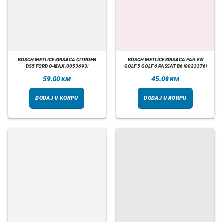
BOSCH METLICE BRISACA CITROEN
BOSCH METLICE BRISACA PAR VW
DS5 FORD C-MAX |0053693|
GOLF 5 GOLF 6 PASSAT B6 |0023376|
59.00
45.00
KM
KM
DODAJ U KORPU
DODAJ U KORPU