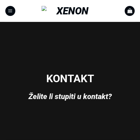
Skip
to
content
KONTAKT
Želite li stupiti u kontakt?