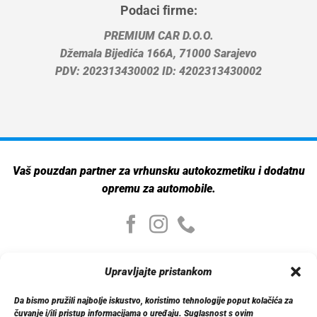
Podaci firme:
PREMIUM CAR D.O.O.
Džemala Bijedića 166A, 71000 Sarajevo
PDV: 202313430002 ID: 4202313430002
Vaš pouzdan partner za vrhunsku autokozmetiku i dodatnu
opremu za automobile.
Moj nalog
Upravljajte pristankom
Moj nalog
Moje narudžbe
Da bismo pružili najbolje iskustvo, koristimo tehnologije poput kolačića za
Detalji računa
čuvanje i/ili pristup informacijama o uređaju. Suglasnost s ovim