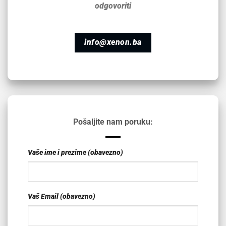
odgovoriti
info@xenon.ba
Pošaljite nam poruku:
Vaše ime i prezime (obavezno)
Vaš Email (obavezno)