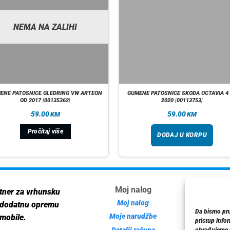
NEMA NA ZALIHI
ENE PATOSNICE GLEDRING VW ARTEON
GUMENE PATOSNICE SKODA OCTAVIA 4
OD 2017 |00135362|
2020 |00113753|
59.00
59.00
KM
KM
Pročitaj više
DODAJ U KORPU
Moj nalog
Inf
tner za vrhunsku
Moj nalog
 dodatnu opremu
Da bismo pruž
Moje narudžbe
mobile.
pristup info