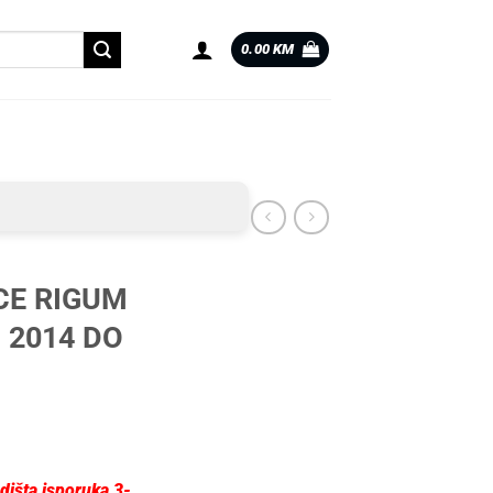
0.00
KM
CE RIGUM
 2014 DO
dišta isporuka 3-