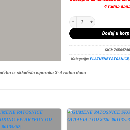
4 radna dan
TEPIH PATOSNICE RIGUM BMW X6 
Dodaj u kor
SKU:
76564740
Kategorije:
PLATNENE PATOSNICE
džbu iz skladišta isporuka 3-4 radna dana