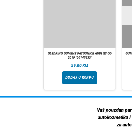
IGUM AUDI A6 OD 2018
GLEDRING GUMENE PATOSNICE AUDI Q3 OD
GUM
2019 |00147633|
00
59.00
KM
KM
 U KORPU
DODAJ U KORPU
Vaš pouzdan par
autokozmetiku i
za auto