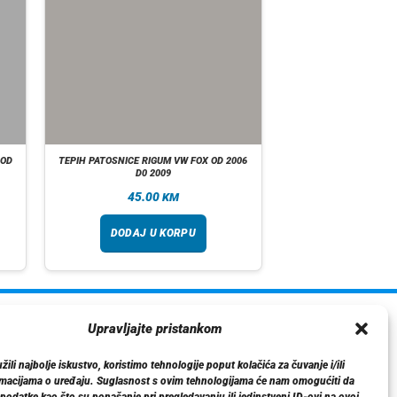
 OD
TEPIH PATOSNICE RIGUM VW FOX OD 2006
D0 2009
45.00
KM
DODAJ U KORPU
ormacije
Upravljajte pristankom
O nama
ili najbolje iskustvo, koristimo tehnologije poput kolačića za čuvanje i/ili
Dostava
rmacijama o uređaju. Suglasnost s ovim tehnologijama će nam omogućiti da