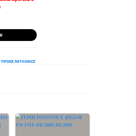
a
F16 OD 2014 DO 2019 količina
pu
,
TIPSKE PATOSNICE