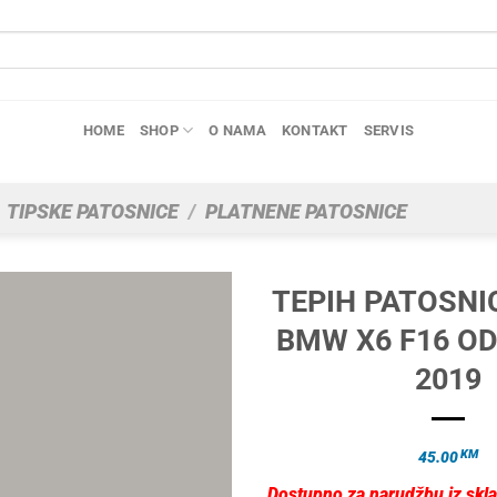
HOME
SHOP
O NAMA
KONTAKT
SERVIS
TIPSKE PATOSNICE
/
PLATNENE PATOSNICE
TEPIH PATOSNI
BMW X6 F16 OD
2019
KM
45.00
Dostupno za narudžbu iz skla