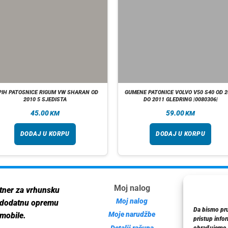
PIH PATOSNICE RIGUM VW SHARAN OD
GUMENE PATONICE VOLVO V50 S40 OD 2
2010 5 SJEDISTA
DO 2011 GLEDRING |0080306|
45.00
59.00
KM
KM
DODAJ U KORPU
DODAJ U KORPU
Moj nalog
Inf
tner za vrhunsku
Moj nalog
 dodatnu opremu
Da bismo pruž
Moje narudžbe
mobile.
pristup info