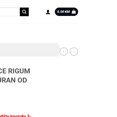
0.00
KM
CE RIGUM
URAN OD
dišta isporuka 3-