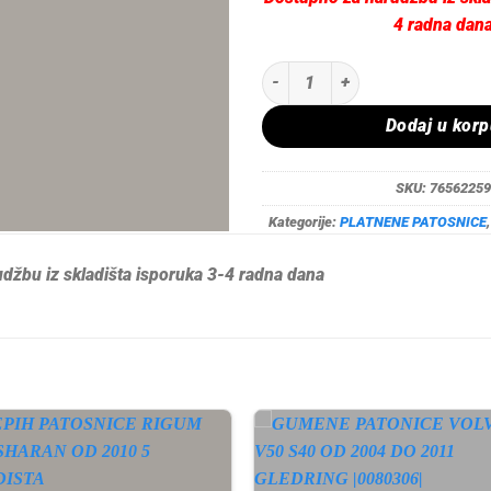
4 radna dan
TEPIH PATOSNICE RIGUM VW TOU
Dodaj u kor
SKU:
76562259
Kategorije:
PLATNENE PATOSNICE
džbu iz skladišta isporuka 3-4 radna dana