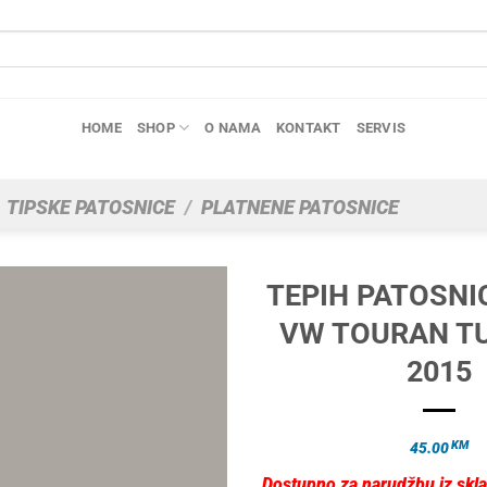
HOME
SHOP
O NAMA
KONTAKT
SERVIS
TIPSKE PATOSNICE
/
PLATNENE PATOSNICE
TEPIH PATOSNI
VW TOURAN T
2015
KM
45.00
Dostupno za narudžbu iz skla