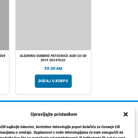
004
GLEDRING GUMENE PATOSNICE AUDI Q3 OD
2019 |00147633|
59.00
KM
DODAJ U KORPU
ormacije
Upravljajte pristankom
O nama
ili najbolje iskustvo, koristimo tehnologije poput kolačića za čuvanje i/ili
Dostava
rmacijama o uređaju. Suglasnost s ovim tehnologijama će nam omogućiti da