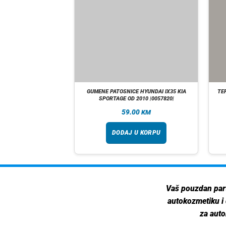
IGUM AUDI A5 OD 2008
GUMENE PATOSNICE HYUNDAI IX35 KIA
TE
 2018
SPORTAGE OD 2010 |0057820|
00
59.00
KM
KM
 U KORPU
DODAJ U KORPU
Vaš pouzdan par
autokozmetiku i
za auto