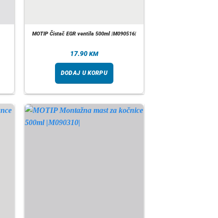
MOTIP Čistač EGR ventila 500ml |M090516|
17.90
KM
DODAJ U KORPU