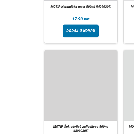
MOTIP Keramička mast 500ml |M090307|
MO
17.90
KM
DODAJ U KORPU
MOTIP Šok odvijač zaljedjivac 500ml
MOT
|M090305|