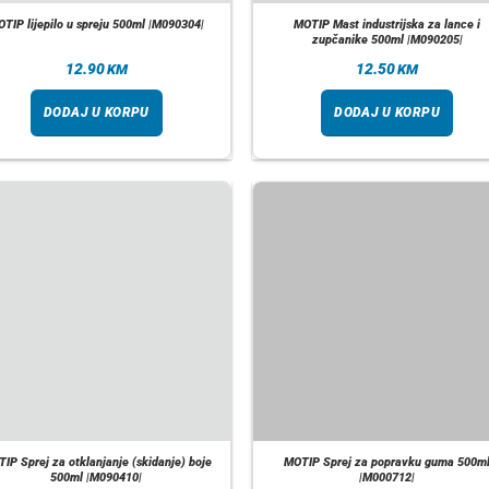
TIP lijepilo u spreju 500ml |M090304|
MOTIP Mast industrijska za lance i
zupčanike 500ml |M090205|
12.90
12.50
KM
KM
DODAJ U KORPU
DODAJ U KORPU
IP Sprej za otklanjanje (skidanje) boje
MOTIP Sprej za popravku guma 500m
500ml |M090410|
|M000712|