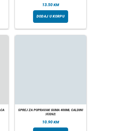
13.50
KM
DODAJ U KORPU
ACA
SPREJ ZA POPRAVAK GUMA 400ML CALDINI
|03262|
10.90
KM