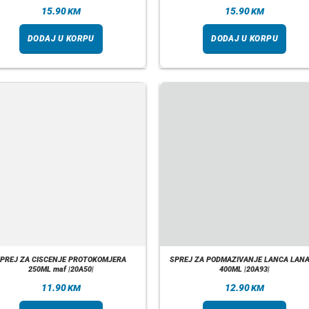
15.90
15.90
KM
KM
DODAJ U KORPU
DODAJ U KORPU
PREJ ZA CISCENJE PROTOKOMJERA
SPREJ ZA PODMAZIVANJE LANCA LAN
250ML maf |20A50|
400ML |20A93|
11.90
12.90
KM
KM