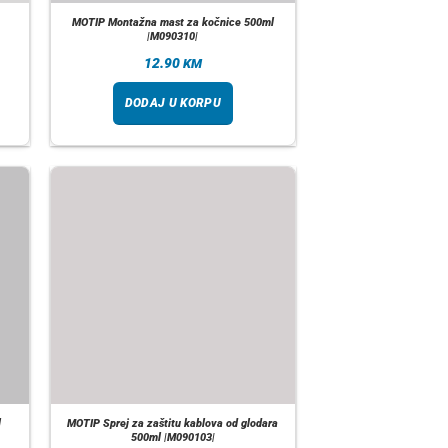
MOTIP Montažna mast za kočnice 500ml
|M090310|
12.90
KM
DODAJ U KORPU
l
MOTIP Sprej za zaštitu kablova od glodara
500ml |M090103|