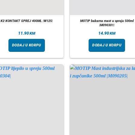
K2 KONTAKT SPREJ 400ML |W125|
MOTIP bakarna mast u spreju 500ml
|M090301|
11.90
14.90
KM
KM
DODAJ U KORPU
DODAJ U KORPU