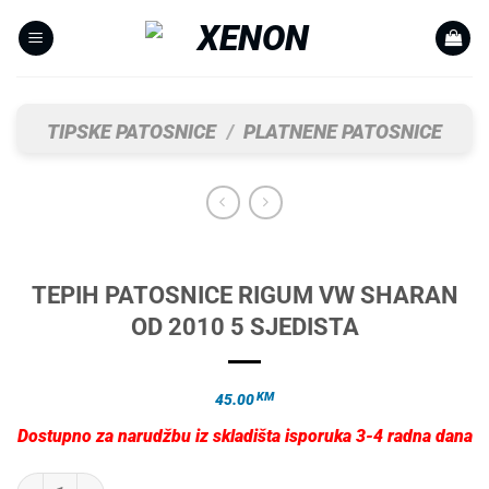
Skip
to
content
TIPSKE PATOSNICE
/
PLATNENE PATOSNICE
TEPIH PATOSNICE RIGUM VW SHARAN
OD 2010 5 SJEDISTA
KM
45.00
Dostupno za narudžbu iz skladišta isporuka 3-4 radna dana
TEPIH PATOSNICE RIGUM VW SHARAN OD 2010 5 SJEDISTA količina