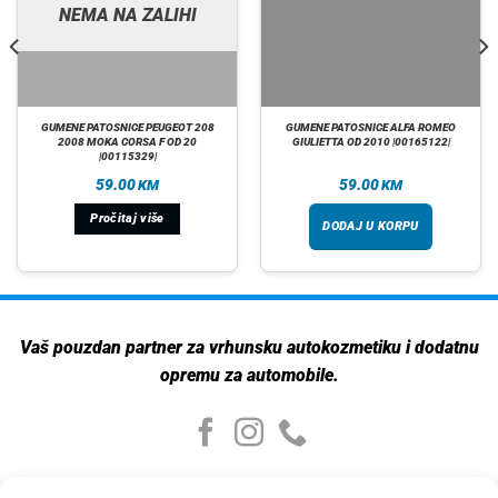
NEMA NA ZALIHI
GUMENE PATOSNICE PEUGEOT 208
GUMENE PATOSNICE ALFA ROMEO
2008 MOKA CORSA F OD 20
GIULIETTA OD 2010 |00165122|
|00115329|
59.00
59.00
KM
KM
Pročitaj više
DODAJ U KORPU
Vaš pouzdan partner za vrhunsku autokozmetiku i dodatnu
opremu za automobile.
Moj nalog