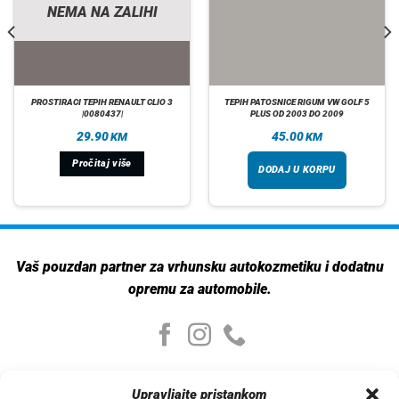
NEMA NA ZALIHI
PROSTIRACI TEPIH RENAULT CLIO 3
TEPIH PATOSNICE RIGUM VW GOLF 5
|0080437|
PLUS OD 2003 DO 2009
29.90
45.00
KM
KM
Pročitaj više
DODAJ U KORPU
Vaš pouzdan partner za vrhunsku autokozmetiku i dodatnu
opremu za automobile.
Moj nalog
Upravljajte pristankom