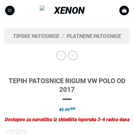
Skip
to
content
TIPSKE PATOSNICE
/
PLATNENE PATOSNICE
TEPIH PATOSNICE RIGUM VW POLO OD
2017
KM
45.00
Dostupno za narudžbu iz skladišta isporuka 3-4 radna dana
TEPIH PATOSNICE RIGUM VW POLO OD 2017 količina