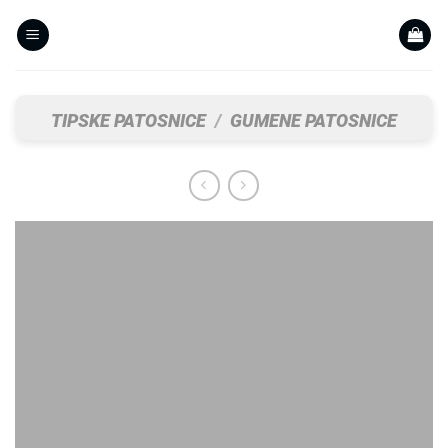
Skip
to
content
TIPSKE PATOSNICE
/
GUMENE PATOSNICE