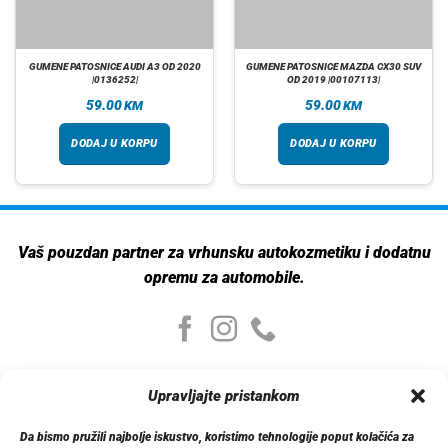
GUMENE PATOSNICE AUDI A3 OD 2020
GUMENE PATOSNICE MAZDA CX30 SUV
|0136252|
OD 2019 |00107113|
59.00
59.00
KM
KM
DODAJ U KORPU
DODAJ U KORPU
Vaš pouzdan partner za vrhunsku autokozmetiku i dodatnu
opremu za automobile.
Moj nalog
Upravljajte pristankom
Moj nalog
Moje narudžbe
Da bismo pružili najbolje iskustvo, koristimo tehnologije poput kolačića za