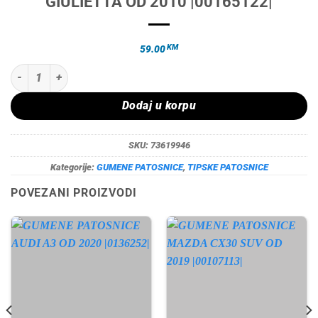
GIULIETTA OD 2010 |00165122|
KM
59.00
GUMENE PATOSNICE ALFA ROMEO GIULIETTA OD 2010 |00165122| kol
Dodaj u korpu
SKU:
73619946
Kategorije:
GUMENE PATOSNICE
,
TIPSKE PATOSNICE
POVEZANI PROIZVODI