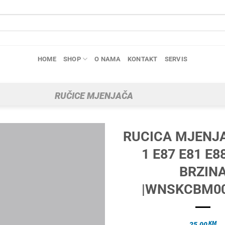
HOME
SHOP
O NAMA
KONTAKT
SERVIS
RUČICE MJENJAČA
RUCICA MJENJ
1 E87 E81 E8
BRZIN
|WNSKCBM00
KM
25.00