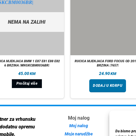
NEMA NA ZALIHI
ICA MJENJACA BMW 1 E87 E81 E88 E82
RUCICA MJENJACA FORD FOCUS OD 201
6 BRZINA |WNSKCBM0036BR|
BRZINA |7657|
45.00
24.90
KM
KM
Pročitaj više
DODAJ U KORPU
Moj nalog
Inf
tner za vrhunsku
Moj nalog
 dodatnu opremu
Da bismo pruž
Moje narudžbe
mobile.