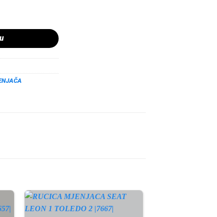
1 E88 E82 5 BRZINA |WNSKCBM0035BR| količina
pu
ENJAČA