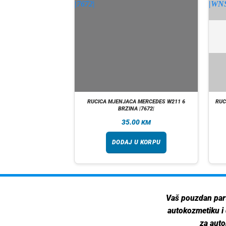
A VW POLO 6R 6C 5
RUCICA MJENJACA MERCEDES W211 6
RUC
 2013 |7661|
BRZINA |7672|
00
35.00
KM
KM
 U KORPU
DODAJ U KORPU
Vaš pouzdan par
autokozmetiku i
za auto