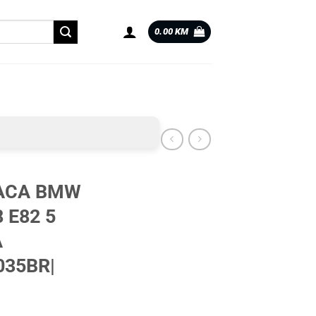
0.00
KM
ACA BMW
8 E82 5
A
35BR|