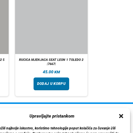
2 5
RUCICA MJENJACA SEAT LEON 1 TOLEDO 2
|7667|
45.00
KM
DODAJ U KORPU
ormacije
Upravljajte pristankom
O nama
ili najbolje iskustvo, koristimo tehnologije poput kolačića za čuvanje i/ili
Dostava