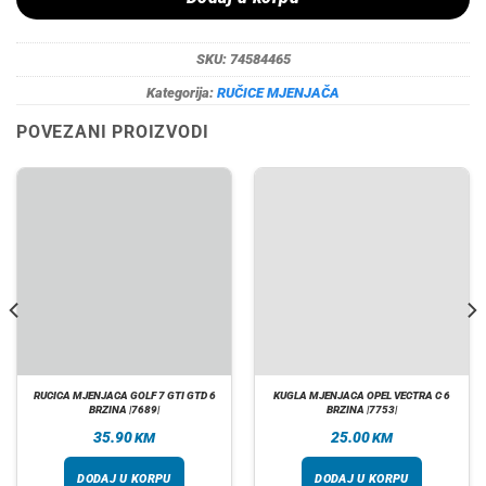
SKU:
74584465
Kategorija:
RUČICE MJENJAČA
POVEZANI PROIZVODI
RUCICA MJENJACA GOLF 7 GTI GTD 6
KUGLA MJENJACA OPEL VECTRA C 6
BRZINA |7689|
BRZINA |7753|
35.90
25.00
KM
KM
DODAJ U KORPU
DODAJ U KORPU