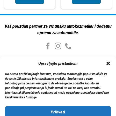
Vaš pouzdan partner za vrhunsku autokozmetiku i dodatnu
opremu za automobile.
Moj nalog
Upravljajte pristankom
Moj nalog
Moje narudžbe
Da bismo pružili najbolje iskustvo, koristimo tehnologije poput kolačića za
Detalji računa
čuvanje i/ili pristup informacijama o uređaju. Suglasnost s ovim
Log out
tehnologijama će nam omogućiti da obrađujemo podatke kao što su
ponašanje pri pregledavanju ili jedinstveni ID-ovi na ovoj web stranici.
Nepristanak ili povlačenje suglasnosti može negativno utjecati na određene
Informacije
karakteristike i funkcije.
O nama
Dostava
Politika privatnosti
Prihvati