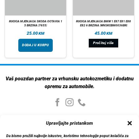
RUCICA MJENJACA SKODA OCTAVIA 1
RUCICA MJENJACA BMW 1 E87 E81 E88
5 BRZINA |7655|
E82 6 BRZINA |WNSKCBM0036BR|
25.00
45.00
KM
KM
Pročitaj više
DODAJ U KORPU
Vaš pouzdan partner za vrhunsku autokozmetiku i dodatnu
opremu za automobile.
Moj nalog
Upravljajte pristankom
Moj nalog
Moje narudžbe
Da bismo pružili najbolje iskustvo, koristimo tehnologije poput kolačića za