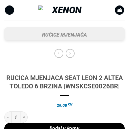
Skip
to
content
RUČICE MJENJAČA
RUCICA MJENJACA SEAT LEON 2 ALTEA
TOLEDO 6 BRZINA |WNSKCSE0026BR|
KM
29.00
RUCICA MJENJACA SEAT LEON 2 ALTEA TOLEDO 6 BRZINA |WNSKCSE
Dodaj u korpu