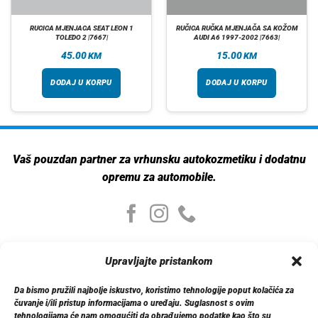
RUCICA MJENJACA SEAT LEON 1
RUČICA RUČKA MJENJAČA SA KOŽOM
TOLEDO 2 |7667|
AUDI A6 1997-2002 |7663|
45.00
15.00
KM
KM
DODAJ U KORPU
DODAJ U KORPU
Vaš pouzdan partner za vrhunsku autokozmetiku i dodatnu
opremu za automobile.
Moj nalog
Upravljajte pristankom
Moj nalog
Moje narudžbe
Da bismo pružili najbolje iskustvo, koristimo tehnologije poput kolačića za
Detalji računa
čuvanje i/ili pristup informacijama o uređaju. Suglasnost s ovim
Log out
tehnologijama će nam omogućiti da obrađujemo podatke kao što su