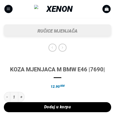
Skip
to
content
RUČICE MJENJAČA
KOZA MJENJACA M BMW E46 |7690|
KM
12.90
KOZA MJENJACA M BMW E46 |7690| količina
Dodaj u korpu