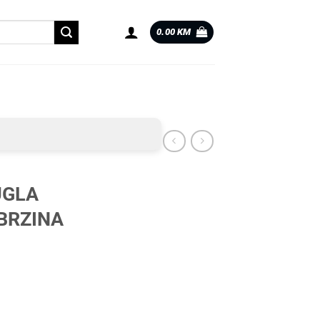
0.00
KM
UGLA
BRZINA
NA |7684| količina