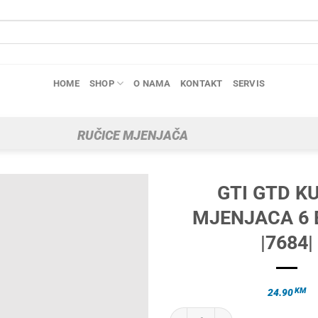
HOME
SHOP
O NAMA
KONTAKT
SERVIS
RUČICE MJENJAČA
GTI GTD K
MJENJACA 6 
|7684|
KM
24.90
GTI GTD KUGLA MJENJACA 6 BRZI