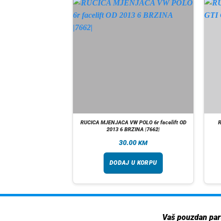
 SEAT LEON 2 ALTEA
RUCICA MJENJACA VW POLO 6r facelift OD
RZINA |7668|
2013 6 BRZINA |7662|
00
30.00
KM
KM
 U KORPU
DODAJ U KORPU
Vaš pouzdan par