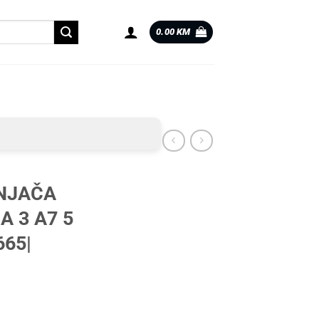
0.00
KM
NJAČA
A 3 A7 5
665|