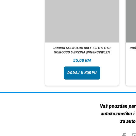
aca Passat B6 B7 B8 CC
RUCICA MJENJACA GOLF 5 6 GTI GTD
RUČ
7 |526262|
SCIROCCO 5 BRZINA |WNSKCVW027|
00
55.00
KM
KM
 U KORPU
DODAJ U KORPU
Vaš pouzdan par
autokozmetiku i
za auto