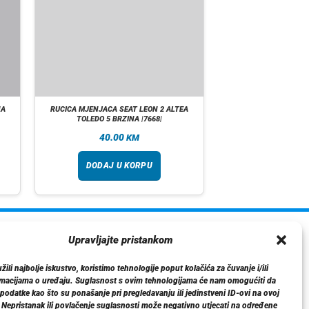
NA
RUCICA MJENJACA SEAT LEON 2 ALTEA
TOLEDO 5 BRZINA |7668|
40.00
KM
DODAJ U KORPU
ormacije
Upravljajte pristankom
O nama
ili najbolje iskustvo, koristimo tehnologije poput kolačića za čuvanje i/ili
Dostava
rmacijama o uređaju. Suglasnost s ovim tehnologijama će nam omogućiti da
tika privatnosti
odatke kao što su ponašanje pri pregledavanju ili jedinstveni ID-ovi na ovoj
. Nepristanak ili povlačenje suglasnosti može negativno utjecati na određene