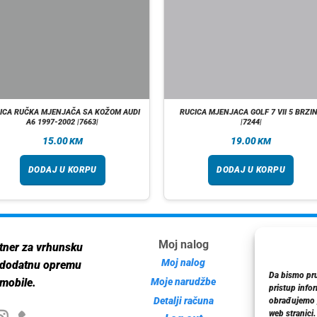
ICA RUČKA MJENJAČA SA KOŽOM AUDI
RUCICA MJENJACA GOLF 7 VII 5 BRZI
A6 1997-2002 |7663|
|7244|
15.00
19.00
KM
KM
DODAJ U KORPU
DODAJ U KORPU
Moj nalog
Inf
tner za vrhunsku
Moj nalog
 dodatnu opremu
Da bismo pruž
Moje narudžbe
mobile.
pristup info
Detalji računa
Poli
obrađujemo p
web stranici