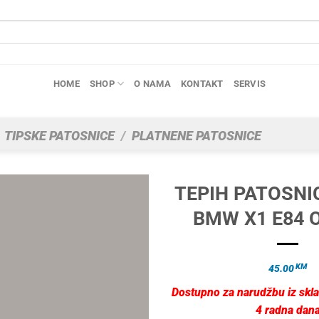
HOME
SHOP
O NAMA
KONTAKT
SERVIS
TIPSKE PATOSNICE
/
PLATNENE PATOSNICE
TEPIH PATOSNI
BMW X1 E84 
KM
45.00
Dostupno za narudžbu iz skla
4 radna dan