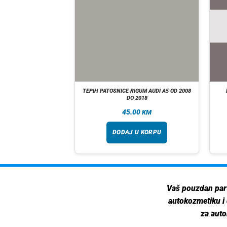
 MAZDA CX3 OD 2015
TEPIH PATOSNICE RIGUM AUDI A5 OD 2008
 |0107112|
DO 2018
00
45.00
KM
KM
 U KORPU
DODAJ U KORPU
Vaš pouzdan par
autokozmetiku i
za auto