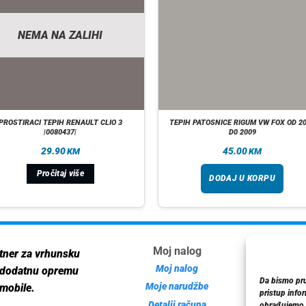
NEMA NA ZALIHI
PROSTIRACI TEPIH RENAULT CLIO 3
TEPIH PATOSNICE RIGUM VW FOX OD 2
|0080437|
D0 2009
29.90
45.00
KM
KM
Pročitaj više
DODAJ U KORPU
Moj nalog
Inf
tner za vrhunsku
Moj nalog
 dodatnu opremu
Da bismo pruž
Moje narudžbe
mobile.
pristup info
Detalji računa
Poli
obrađujemo p