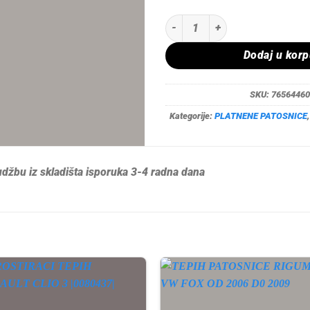
TEPIH PATOSNICE RIGUM BMW X1 
Dodaj u kor
SKU:
76564460
Kategorije:
PLATNENE PATOSNICE
džbu iz skladišta isporuka 3-4 radna dana