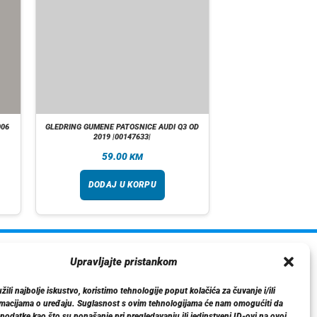
006
GLEDRING GUMENE PATOSNICE AUDI Q3 OD
2019 |00147633|
59.00
KM
DODAJ U KORPU
ormacije
Upravljajte pristankom
O nama
ili najbolje iskustvo, koristimo tehnologije poput kolačića za čuvanje i/ili
Dostava
rmacijama o uređaju. Suglasnost s ovim tehnologijama će nam omogućiti da
tika privatnosti
odatke kao što su ponašanje pri pregledavanju ili jedinstveni ID-ovi na ovoj