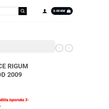
0.00
KM
CE RIGUM
OD 2009
dišta isporuka 3-
a