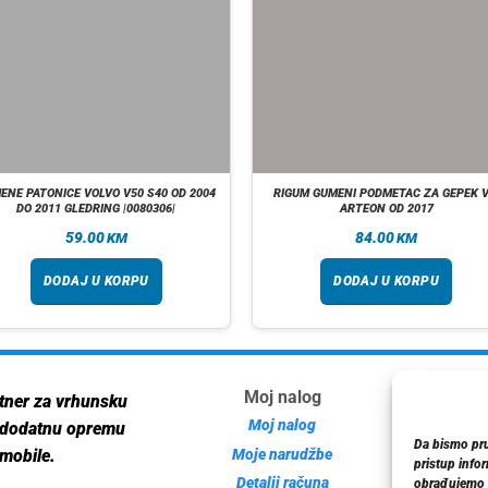
ENE PATONICE VOLVO V50 S40 OD 2004
RIGUM GUMENI PODMETAC ZA GEPEK 
DO 2011 GLEDRING |0080306|
ARTEON OD 2017
59.00
84.00
KM
KM
DODAJ U KORPU
DODAJ U KORPU
Moj nalog
Inf
tner za vrhunsku
Moj nalog
 dodatnu opremu
Da bismo pruž
Moje narudžbe
mobile.
pristup info
Detalji računa
Poli
obrađujemo p