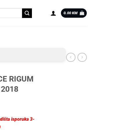
0.00
KM
CE RIGUM
 2018
dišta isporuka 3-
a