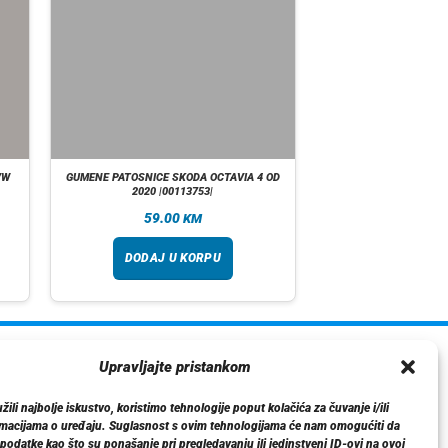
VW
GUMENE PATOSNICE SKODA OCTAVIA 4 OD
2020 |00113753|
59.00
KM
DODAJ U KORPU
ormacije
Upravljajte pristankom
O nama
ili najbolje iskustvo, koristimo tehnologije poput kolačića za čuvanje i/ili
Dostava
rmacijama o uređaju. Suglasnost s ovim tehnologijama će nam omogućiti da
tika privatnosti
odatke kao što su ponašanje pri pregledavanju ili jedinstveni ID-ovi na ovoj