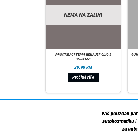
A ZALIHI
NEMA NA ZALIHI
 GLEDRING VW ARTEON
PROSTIRACI TEPIH RENAULT CLIO 3
GUM
|00135362|
|0080437|
00
29.90
KM
KM
taj više
Pročitaj više
Vaš pouzdan par
autokozmetiku i
za auto