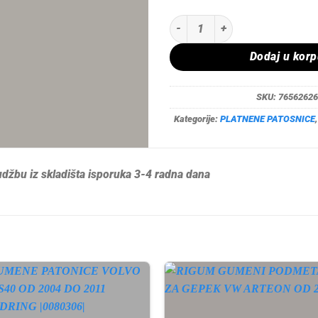
TEPIH PATOSNICE RIGUM AUDI A5
Dodaj u kor
SKU:
76562626
Kategorije:
PLATNENE PATOSNICE
džbu iz skladišta isporuka 3-4 radna dana