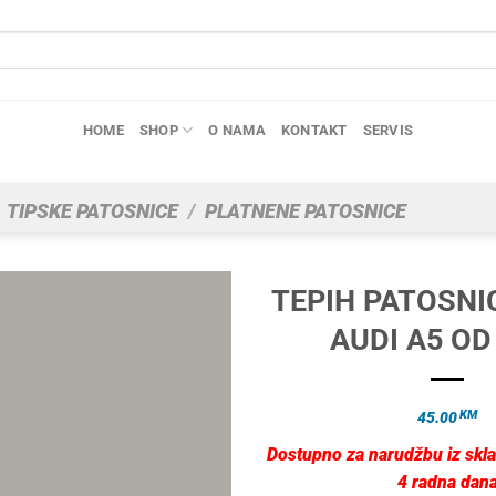
HOME
SHOP
O NAMA
KONTAKT
SERVIS
TIPSKE PATOSNICE
/
PLATNENE PATOSNICE
TEPIH PATOSNI
AUDI A5 OD
KM
45.00
Dostupno za narudžbu iz skla
4 radna dan