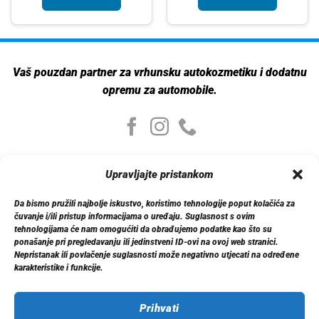
Vaš pouzdan partner za vrhunsku autokozmetiku i dodatnu
opremu za automobile.
Moj nalog
Upravljajte pristankom
Moj nalog
Moje narudžbe
Da bismo pružili najbolje iskustvo, koristimo tehnologije poput kolačića za
Detalji računa
čuvanje i/ili pristup informacijama o uređaju. Suglasnost s ovim
Log out
tehnologijama će nam omogućiti da obrađujemo podatke kao što su
ponašanje pri pregledavanju ili jedinstveni ID-ovi na ovoj web stranici.
Nepristanak ili povlačenje suglasnosti može negativno utjecati na određene
Informacije
karakteristike i funkcije.
O nama
Dostava
Politika privatnosti
Prihvati