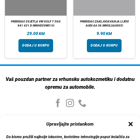
PREKIDAC SVJETLA VW GOLF 7 5GG
PREKIDAC ZAKLJUCAVANJA LIJEVI
941 431 D |WNHDSVW010|
AUDI A6 C6 |WNCLSAU005|
29.00
9.90
KM
KM
DODAJ U KORPU
DODAJ U KORPU
Vaš pouzdan partner za vrhunsku autokozmetiku i dodatnu
opremu za automobile.
Moj nalog
Upravljajte pristankom
Moj nalog
Moje narudžbe
Da bismo pružili najbolje iskustvo, koristimo tehnologije poput kolačića za