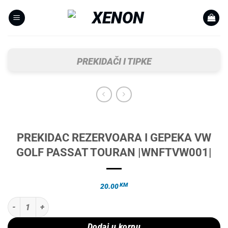
Skip
to
content
PREKIDAČI I TIPKE
PREKIDAC REZERVOARA I GEPEKA VW
GOLF PASSAT TOURAN |WNFTVW001|
KM
20.00
PREKIDAC REZERVOARA I GEPEKA VW GOLF PASSAT TOURAN |WNFTV
Dodaj u korpu