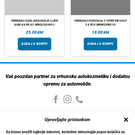
PREKIDAC ZAKLJUCAVANJA LIJEVI
PREKIDAC PODIZACA 2 TIPKE VW GOLF
AUDI A4 B8 A5 |WNCLSAU001|
5 6 EOS |WNWSVW010|
25.00
19.00
KM
KM
DODAJ U KORPU
DODAJ U KORPU
Vaš pouzdan partner za vrhunsku autokozmetiku i dodatnu
opremu za automobile.
Moj nalog
Upravljajte pristankom
Moj nalog
Moje narudžbe
Da bismo pružili najbolje iskustvo, koristimo tehnologije poput kolačića za