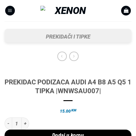
Skip
to
content
PREKIDAČI I TIPKE
PREKIDAC PODIZACA AUDI A4 B8 A5 Q5 1
TIPKA |WNWSAU007|
KM
15.00
PREKIDAC PODIZACA AUDI A4 B8 A5 Q5 1 TIPKA |WNWSAU007| količ
Dodaj u korpu