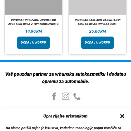
PREKIDAC PODIZACA VW POLO OD
PREKIDAC ZAKLJUCAVANJA LIJEVI
2002 SEAT IBIZA 2 TIPK |WNWSVW019|
AUDI A4 B8 A5 |WNCLSAU001|
14.90
25.00
KM
KM
DODAJ U KORPU
DODAJ U KORPU
Vaš pouzdan partner za vrhunsku autokozmetiku i dodatnu
opremu za automobile.
Moj nalog
Upravljajte pristankom
Moj nalog
Moje narudžbe
Da bismo pružili najbolje iskustvo, koristimo tehnologije poput kolačića za