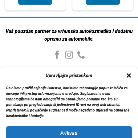
Vaš pouzdan partner za vrhunsku autokozmetiku i dodatnu
opremu za automobile.
Moj nalog
Upravljajte pristankom
Moj nalog
Moje narudžbe
Da bismo pružili najbolje iskustvo, koristimo tehnologije poput kolačića za
Detalji računa
čuvanje i/ili pristup informacijama o uređaju. Suglasnost s ovim
Log out
tehnologijama će nam omogućiti da obrađujemo podatke kao što su
ponašanje pri pregledavanju ili jedinstveni ID-ovi na ovoj web stranici.
Nepristanak ili povlačenje suglasnosti može negativno utjecati na određene
Informacije
karakteristike i funkcije.
O nama
Dostava
Politika privatnosti
Prihvati