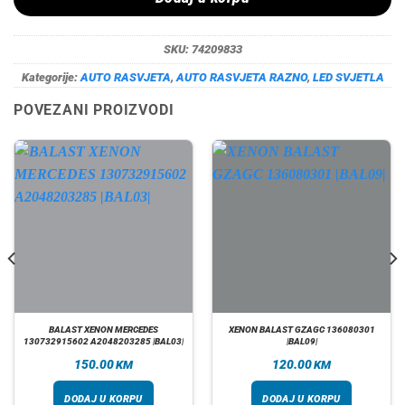
SKU:
74209833
Kategorije:
AUTO RASVJETA
,
AUTO RASVJETA RAZNO
,
LED SVJETLA
POVEZANI PROIZVODI
BALAST XENON MERCEDES
XENON BALAST GZAGC 136080301
130732915602 A2048203285 |BAL03|
|BAL09|
150.00
120.00
KM
KM
DODAJ U KORPU
DODAJ U KORPU