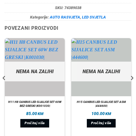
SKU:
74389038
Kategorije:
AUTO RASVJETA
,
LED SVJETLA
POVEZANI PROIZVODI
NEMA NA ZALIHI
NEMA NA ZALIHI
H11 H8 CANBUS LED SIJALICE SET 60W
H15 CANBUS LED SIJALICE SET ASM
BEZ GRESKI |K001030|
|444600|
85.00
100.00
KM
KM
Pročitaj više
Pročitaj više