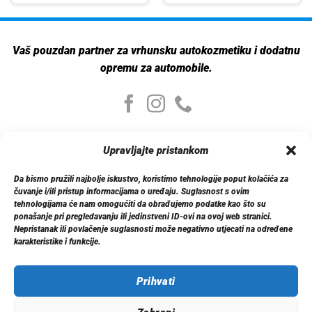
Vaš pouzdan partner za vrhunsku autokozmetiku i dodatnu
opremu za automobile.
Moj nalog
Upravljajte pristankom
Moj nalog
Moje narudžbe
Da bismo pružili najbolje iskustvo, koristimo tehnologije poput kolačića za
Detalji računa
čuvanje i/ili pristup informacijama o uređaju. Suglasnost s ovim
Log out
tehnologijama će nam omogućiti da obrađujemo podatke kao što su
ponašanje pri pregledavanju ili jedinstveni ID-ovi na ovoj web stranici.
Nepristanak ili povlačenje suglasnosti može negativno utjecati na određene
Informacije
karakteristike i funkcije.
O nama
Dostava
Politika privatnosti
Prihvati
Kontakt