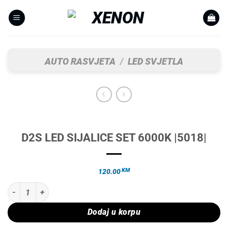
Skip
to
content
AUTO RASVJETA
/
LED SVJETLA
D2S LED SIJALICE SET 6000K |5018|
KM
120.00
D2S LED SIJALICE SET 6000K |5018| količina
Dodaj u korpu