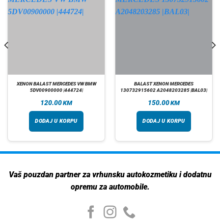
XENON BALAST MERCEDES VW BMW
BALAST XENON MERCEDES
5DV00900000 |444724|
130732915602 A2048203285 |BAL03|
120.00
150.00
KM
KM
DODAJ U KORPU
DODAJ U KORPU
Vaš pouzdan partner za vrhunsku autokozmetiku i dodatnu
opremu za automobile.