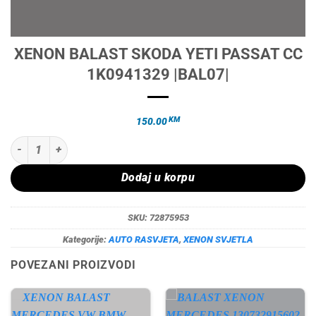
XENON BALAST SKODA YETI PASSAT CC
1K0941329 |BAL07|
KM
150.00
XENON BALAST SKODA YETI PASSAT CC 1K0941329 |BAL07| količin
Dodaj u korpu
SKU:
72875953
Kategorije:
AUTO RASVJETA
,
XENON SVJETLA
POVEZANI PROIZVODI