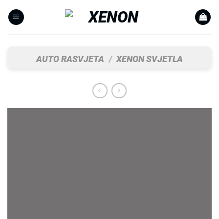
Skip
to
content
AUTO RASVJETA
/
XENON SVJETLA