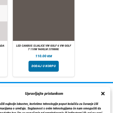
ADA
LED CANBUS SIJALICE VW GOLF 6 VW GOLF
7 110W 9600LM |578888|
110.00
KM
DODAJ U KORPU
ormacije
Upravljajte pristankom
O nama
ili najbolje iskustvo, koristimo tehnologije poput kolačića za čuvanje i/ili
Dostava
rmacijama o uređaju. Suglasnost s ovim tehnologijama će nam omogućiti da
tika privatnosti