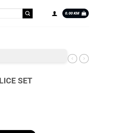
0.00
KM
LICE SET
ličina