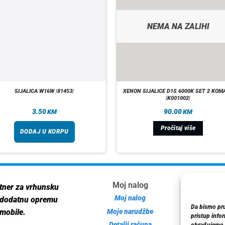
NEMA NA ZALIHI
SIJALICA W16W |81453|
XENON SIJALICE D1S 6000K SET 2 KOM
|K001002|
3.50
90.00
KM
KM
Pročitaj više
DODAJ U KORPU
Moj nalog
Inf
tner za vrhunsku
Moj nalog
 dodatnu opremu
Da bismo pruž
Moje narudžbe
mobile.
pristup info
Detalji računa
Poli