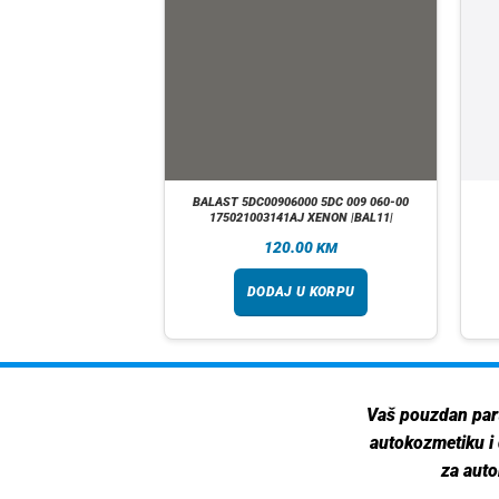
ETLO 53CM 120W SA
BALAST 5DC00906000 5DC 009 060-00
A |444691|
175021003141AJ XENON |BAL11|
90
120.00
KM
KM
 U KORPU
DODAJ U KORPU
Vaš pouzdan par
autokozmetiku i
za auto