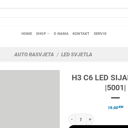
HOME
SHOP
O NAMA
KONTAKT
SERVIS
AUTO RASVJETA
/
LED SVJETLA
H3 C6 LED SIJA
|5001|
KM
19.00
H3 C6 LED SIJALICE SET |5001| ko