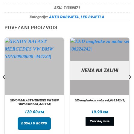
SKU:
74389871
Kategorije:
AUTO RASVJETA
,
LED SVJETLA
POVEZANI PROIZVODI
NEMA NA ZALIHI
XENON BALAST MERCEDES VW BMW
LED maglenke za motor set |06224242|
5DV00900000 |444724|
120.00
19.90
KM
KM
Pročitaj više
DODAJ U KORPU