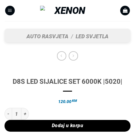
Skip
to
content
AUTO RASVJETA
/
LED SVJETLA
D8S LED SIJALICE SET 6000K |5020|
KM
120.00
D8S LED SIJALICE SET 6000K |5020| količina
Dodaj u korpu