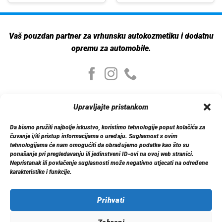
Vaš pouzdan partner za vrhunsku autokozmetiku i dodatnu
opremu za automobile.
Moj nalog
Upravljajte pristankom
Moj nalog
Moje narudžbe
Da bismo pružili najbolje iskustvo, koristimo tehnologije poput kolačića za
Detalji računa
čuvanje i/ili pristup informacijama o uređaju. Suglasnost s ovim
Log out
tehnologijama će nam omogućiti da obrađujemo podatke kao što su
ponašanje pri pregledavanju ili jedinstveni ID-ovi na ovoj web stranici.
Nepristanak ili povlačenje suglasnosti može negativno utjecati na određene
Informacije
karakteristike i funkcije.
O nama
Dostava
Politika privatnosti
Prihvati
Kontakt