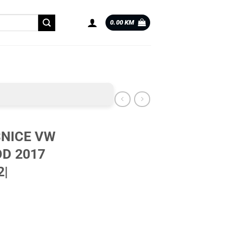
0.00
KM
NICE VW
OD 2017
2|
C OD 2017 |0101062| količina