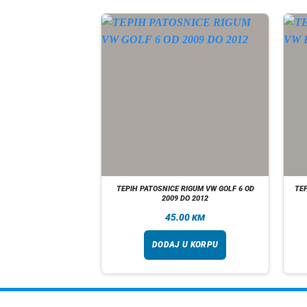
A ZALIHI
E BMW 3 G20 G21 OD
TEPIH PATOSNICE RIGUM VW GOLF 6 OD
TEP
NG |00167263|
2009 DO 2012
00
45.00
KM
KM
taj više
DODAJ U KORPU