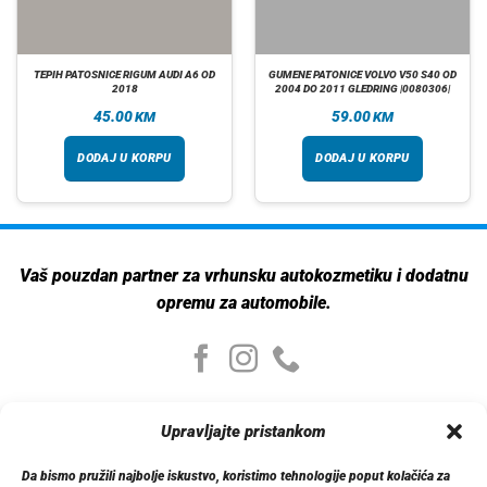
TEPIH PATOSNICE RIGUM AUDI A6 OD
GUMENE PATONICE VOLVO V50 S40 OD
2018
2004 DO 2011 GLEDRING |0080306|
45.00
59.00
KM
KM
DODAJ U KORPU
DODAJ U KORPU
Vaš pouzdan partner za vrhunsku autokozmetiku i dodatnu
opremu za automobile.
Moj nalog
Upravljajte pristankom
Moj nalog
Moje narudžbe
Da bismo pružili najbolje iskustvo, koristimo tehnologije poput kolačića za