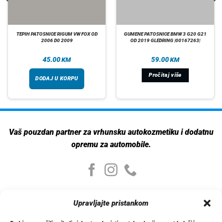
TEPIH PATOSNICE RIGUM VW FOX OD
GUMENE PATOSNICE BMW 3 G20 G21
2006 D0 2009
OD 2019 GLEDRING |00167263|
45.00
59.00
KM
KM
Pročitaj više
DODAJ U KORPU
Vaš pouzdan partner za vrhunsku autokozmetiku i dodatnu
opremu za automobile.
Moj nalog
Upravljajte pristankom
Moj nalog
Moje narudžbe