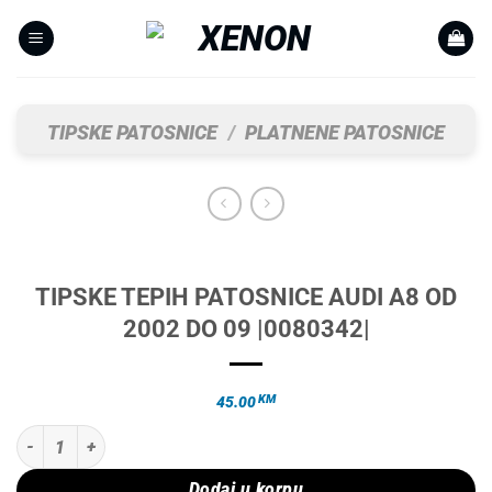
Skip
to
content
TIPSKE PATOSNICE
/
PLATNENE PATOSNICE
TIPSKE TEPIH PATOSNICE AUDI A8 OD
2002 DO 09 |0080342|
KM
45.00
TIPSKE TEPIH PATOSNICE AUDI A8 OD 2002 DO 09 |0080342| količin
Dodaj u korpu