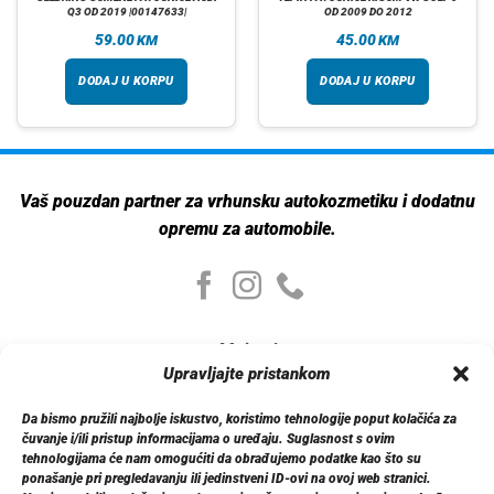
Q3 OD 2019 |00147633|
OD 2009 DO 2012
59.00
45.00
KM
KM
DODAJ U KORPU
DODAJ U KORPU
Vaš pouzdan partner za vrhunsku autokozmetiku i dodatnu
opremu za automobile.
Moj nalog
Moj nalog
Upravljajte pristankom
Moje narudžbe
Detalji računa
Da bismo pružili najbolje iskustvo, koristimo tehnologije poput kolačića za
čuvanje i/ili pristup informacijama o uređaju. Suglasnost s ovim
Log out
tehnologijama će nam omogućiti da obrađujemo podatke kao što su
ponašanje pri pregledavanju ili jedinstveni ID-ovi na ovoj web stranici.
Informacije