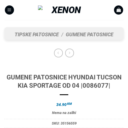
Skip
to
content
TIPSKE PATOSNICE
/
GUMENE PATOSNICE
GUMENE PATOSNICE HYUNDAI TUCSON
KIA SPORTAGE OD 04 |0086077|
KM
34.90
Nema na zalihi
SKU:
35156559