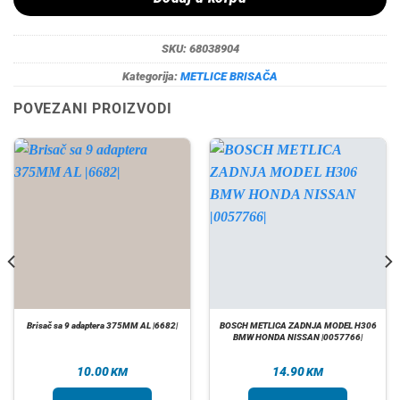
SKU:
68038904
Kategorija:
METLICE BRISAČA
POVEZANI PROIZVODI
Brisač sa 9 adaptera 375MM AL |6682|
BOSCH METLICA ZADNJA MODEL H306
BMW HONDA NISSAN |0057766|
10.00
14.90
KM
KM