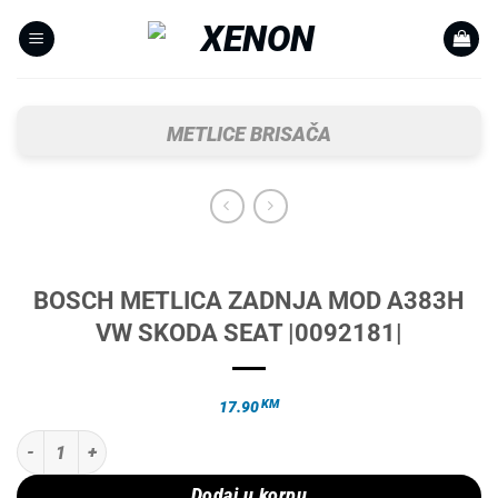
Skip
to
content
METLICE BRISAČA
BOSCH METLICA ZADNJA MOD A383H
VW SKODA SEAT |0092181|
KM
17.90
BOSCH METLICA ZADNJA MOD A383H VW SKODA SEAT |0092181| kol
Dodaj u korpu