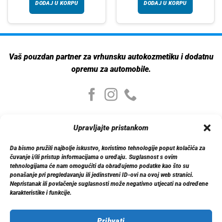
DODAJ U KORPU
DODAJ U KORPU
Vaš pouzdan partner za vrhunsku autokozmetiku i dodatnu
opremu za automobile.
Moj nalog
Upravljajte pristankom
Moj nalog
Moje narudžbe
Da bismo pružili najbolje iskustvo, koristimo tehnologije poput kolačića za
Detalji računa
čuvanje i/ili pristup informacijama o uređaju. Suglasnost s ovim
Log out
tehnologijama će nam omogućiti da obrađujemo podatke kao što su
ponašanje pri pregledavanju ili jedinstveni ID-ovi na ovoj web stranici.
Nepristanak ili povlačenje suglasnosti može negativno utjecati na određene
Informacije
karakteristike i funkcije.
O nama
Dostava
Politika privatnosti
Prihvati