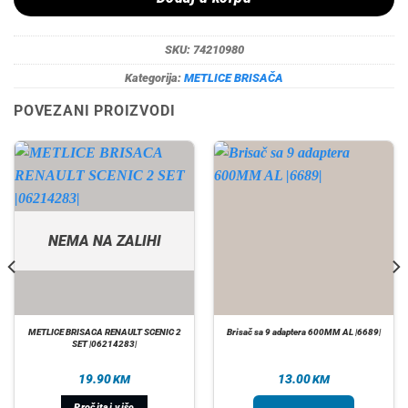
SKU:
74210980
Kategorija:
METLICE BRISAČA
POVEZANI PROIZVODI
NEMA NA ZALIHI
METLICE BRISACA RENAULT SCENIC 2
Brisač sa 9 adaptera 600MM AL |6689|
SET |06214283|
19.90
13.00
KM
KM
Pročitaj više