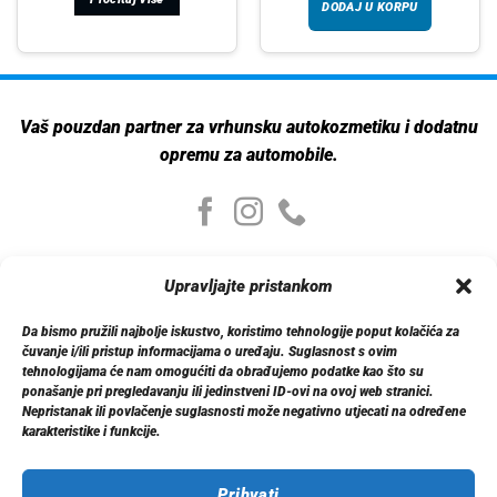
DODAJ U KORPU
Vaš pouzdan partner za vrhunsku autokozmetiku i dodatnu
opremu za automobile.
Moj nalog
Upravljajte pristankom
Moj nalog
Moje narudžbe
Da bismo pružili najbolje iskustvo, koristimo tehnologije poput kolačića za
Detalji računa
čuvanje i/ili pristup informacijama o uređaju. Suglasnost s ovim
Log out
tehnologijama će nam omogućiti da obrađujemo podatke kao što su
ponašanje pri pregledavanju ili jedinstveni ID-ovi na ovoj web stranici.
Nepristanak ili povlačenje suglasnosti može negativno utjecati na određene
Informacije
karakteristike i funkcije.
O nama
Dostava
Politika privatnosti
Prihvati