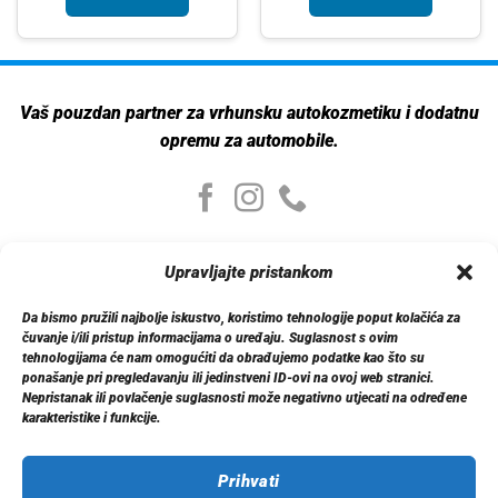
Vaš pouzdan partner za vrhunsku autokozmetiku i dodatnu
opremu za automobile.
Moj nalog
Upravljajte pristankom
Moj nalog
Moje narudžbe
Da bismo pružili najbolje iskustvo, koristimo tehnologije poput kolačića za
Detalji računa
čuvanje i/ili pristup informacijama o uređaju. Suglasnost s ovim
Log out
tehnologijama će nam omogućiti da obrađujemo podatke kao što su
ponašanje pri pregledavanju ili jedinstveni ID-ovi na ovoj web stranici.
Nepristanak ili povlačenje suglasnosti može negativno utjecati na određene
Informacije
karakteristike i funkcije.
O nama
Dostava
Politika privatnosti
Prihvati