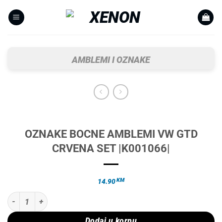
Skip
to
content
AMBLEMI I OZNAKE
OZNAKE BOCNE AMBLEMI VW GTD
CRVENA SET |K001066|
KM
14.90
OZNAKE BOCNE AMBLEMI VW GTD CRVENA SET |K001066| količina
Dodaj u korpu