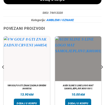
SKU:
74413320
Kategorija:
AMBLEMI I OZNAKE
POVEZANI PROIZVODI
VW GOLF 8 GTI ZNAK ZADNJI CRVENI
AUDI SLINE S LINE LOGO MAT
|444854|
SAMOLJEPLJIVI |K001001|
13.90
10.00
KM
KM
DODAJ U KORPU
DODAJ U KORPU