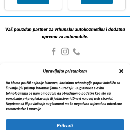
Vaš pouzdan partner za vrhunsku autokozmetiku i dodatnu
opremu za automobile.
Moj nalog
Upravljajte pristankom
Moj nalog
Moje narudžbe
Da bismo pružili najbolje iskustvo, koristimo tehnologije poput kolačića za
Detalji računa
čuvanje i/ili pristup informacijama o uređaju. Suglasnost s ovim
Log out
tehnologijama će nam omogućiti da obrađujemo podatke kao što su
ponašanje pri pregledavanju ili jedinstveni ID-ovi na ovoj web stranici.
Nepristanak ili povlačenje suglasnosti može negativno utjecati na određene
Informacije
karakteristike i funkcije.
O nama
Dostava
Politika privatnosti
Prihvati