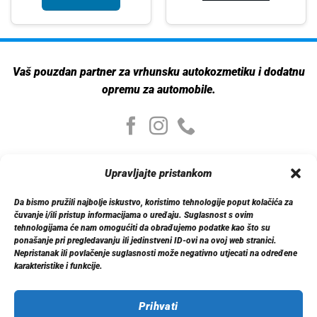
Vaš pouzdan partner za vrhunsku autokozmetiku i dodatnu
opremu za automobile.
Moj nalog
Upravljajte pristankom
Moj nalog
Moje narudžbe
Da bismo pružili najbolje iskustvo, koristimo tehnologije poput kolačića za
Detalji računa
čuvanje i/ili pristup informacijama o uređaju. Suglasnost s ovim
Log out
tehnologijama će nam omogućiti da obrađujemo podatke kao što su
ponašanje pri pregledavanju ili jedinstveni ID-ovi na ovoj web stranici.
Nepristanak ili povlačenje suglasnosti može negativno utjecati na određene
Informacije
karakteristike i funkcije.
O nama
Dostava
Politika privatnosti
Prihvati