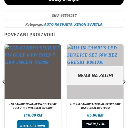
SKU:
65593237
Kategorije:
AUTO RASVJETA
,
XENON SVJETLA
POVEZANI PROIZVODI
NEMA NA ZALIHI
LED CANBUS SIJALICE VW GOLF 6 VW
H11 H8 CANBUS LED SIJALICE SET 60W
GOLF 7 110W 9600LM |578888|
BEZ GRESKI |K001030|
110.00
85.00
KM
KM
Pročitaj više
DODAJ U KORPU