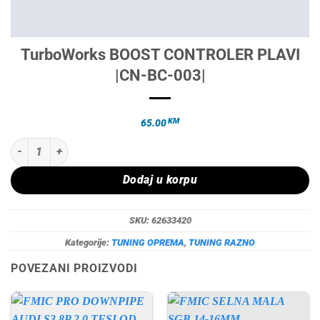
TurboWorks BOOST CONTROLER PLAVI
|CN-BC-003|
KM
65.00
TurboWorks BOOST CONTROLER PLAVI |CN-BC-003| količina
Dodaj u korpu
SKU:
62633420
Kategorije:
TUNING OPREMA
,
TUNING RAZNO
POVEZANI PROIZVODI