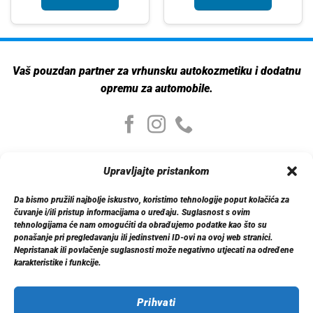
Vaš pouzdan partner za vrhunsku autokozmetiku i dodatnu
opremu za automobile.
Moj nalog
Upravljajte pristankom
Moj nalog
Moje narudžbe
Da bismo pružili najbolje iskustvo, koristimo tehnologije poput kolačića za
Detalji računa
čuvanje i/ili pristup informacijama o uređaju. Suglasnost s ovim
Log out
tehnologijama će nam omogućiti da obrađujemo podatke kao što su
ponašanje pri pregledavanju ili jedinstveni ID-ovi na ovoj web stranici.
Nepristanak ili povlačenje suglasnosti može negativno utjecati na određene
Informacije
karakteristike i funkcije.
O nama
Dostava
Politika privatnosti
Prihvati