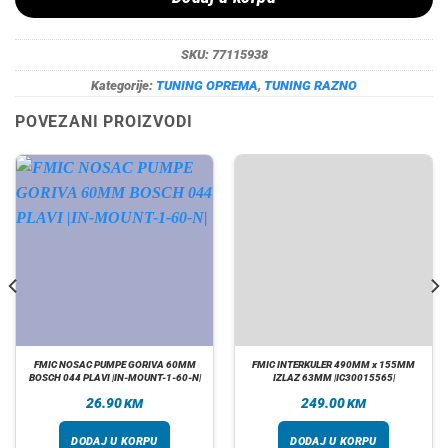
SKU:
77115938
Kategorije:
TUNING OPREMA
,
TUNING RAZNO
POVEZANI PROIZVODI
FMIC NOSAC PUMPE GORIVA 60MM
FMIC INTERKULER 490MM x 155MM
BOSCH 044 PLAVI |IN-MOUNT-1-60-N|
IZLAZ 63MM |IC30015565|
26.90
249.00
KM
KM
DODAJ U KORPU
DODAJ U KORPU