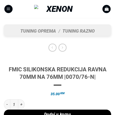
Skip
to
content
TUNING OPREMA
/
TUNING RAZNO
FMIC SILIKONSKA REDUKCIJA RAVNA
70MM NA 76MM |0070/76-N|
KM
35.00
FMIC SILIKONSKA REDUKCIJA RAVNA 70MM NA 76MM |0070/76-N| ko
Dodaj u korpu