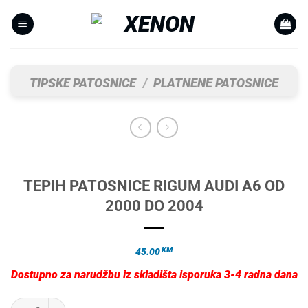
Skip
to
content
TIPSKE PATOSNICE
/
PLATNENE PATOSNICE
TEPIH PATOSNICE RIGUM AUDI A6 OD
2000 DO 2004
KM
45.00
Dostupno za narudžbu iz skladišta isporuka 3-4 radna dana
TEPIH PATOSNICE RIGUM AUDI A6 OD 2000 DO 2004 količina