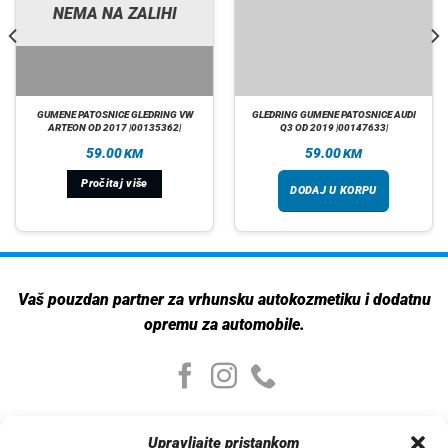
NEMA NA ZALIHI
GUMENE PATOSNICE GLEDRING VW
GLEDRING GUMENE PATOSNICE AUDI
ARTEON OD 2017 |00135362|
Q3 OD 2019 |00147633|
59.00
59.00
KM
KM
Pročitaj više
DODAJ U KORPU
Vaš pouzdan partner za vrhunsku autokozmetiku i dodatnu
opremu za automobile.
Moj nalog
Upravljajte pristankom