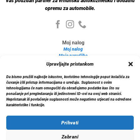
Vaš pouzdan partner za vrhunsku autokozmetiku i dodatnu
opremu za automobile.
Moj nalog
Moj nalog
Moje narudžbe
Detalji računa
Upravljajte pristankom
Log out
Da bismo pružili najbolje iskustvo, koristimo tehnologije poput kolačića za
Informacije
čuvanje i/ili pristup informacijama o uređaju. Suglasnost s ovim
O nama
tehnologijama će nam omogućiti da obrađujemo podatke kao što su
ponašanje pri pregledavanju ili jedinstveni ID-ovi na ovoj web stranici.
Dostava
Nepristanak ili povlačenje suglasnosti može negativno utjecati na određene
Politika privatnosti
karakteristike i funkcije.
Kontakt
Prihvati
Zabrani
© 2026 Xenon.ba. Sva prava zadržana.