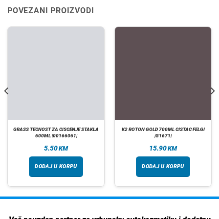
POVEZANI PROIZVODI
GRASS TECNOST ZA CISCENJE STAKLA
K2 ROTON GOLD 700ML CISTAC FELGI
600ML |00166061|
|G1671|
5.50
15.90
KM
KM
DODAJ U KORPU
DODAJ U KORPU