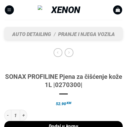
Skip
to
content
AUTO DETAILING
/
PRANJE I NJEGA VOZILA
SONAX PROFILINE Pjena za čišćenje kože
1L |0270300|
KM
52.90
SONAX PROFILINE Pjena za čišćenje kože 1L |0270300| količina
Dodaj u korpu