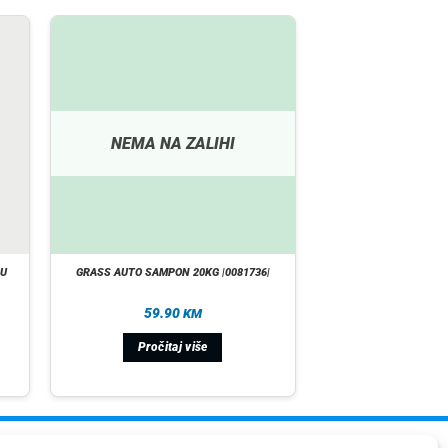
NEMA NA ZALIHI
GU
GRASS AUTO SAMPON 20KG |0081736|
59.90
KM
Pročitaj više