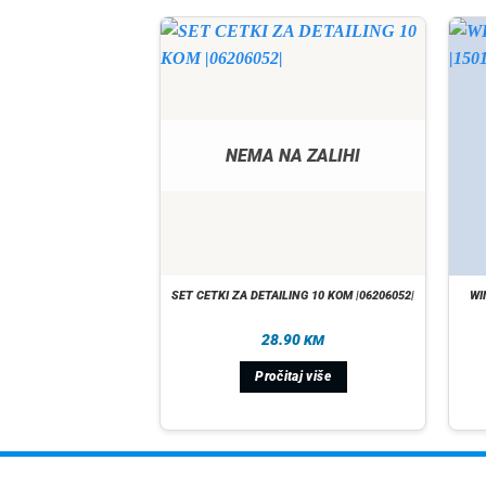
A ZALIHI
NEMA NA ZALIHI
e naljepnica |CP7035AD|
SET CETKI ZA DETAILING 10 KOM |06206052|
WI
90
28.90
KM
KM
taj više
Pročitaj više