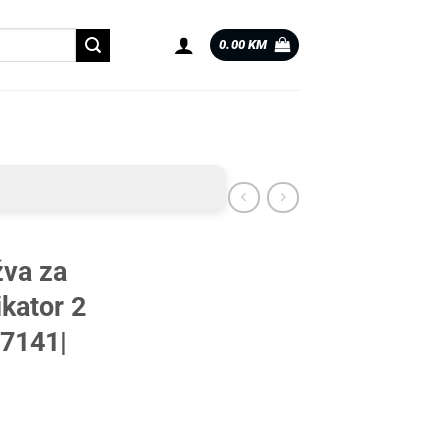
0.00
KM
va za
kator 2
7141|
ator 2 komada |0417141| količina