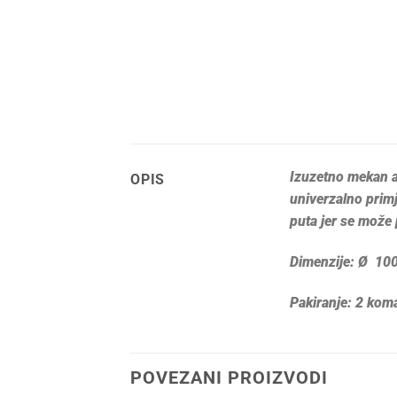
Izuzetno mekan ala
OPIS
univerzalno primje
puta jer se može 
Dimenzije: Ø 10
Pakiranje: 2 kom
POVEZANI PROIZVODI