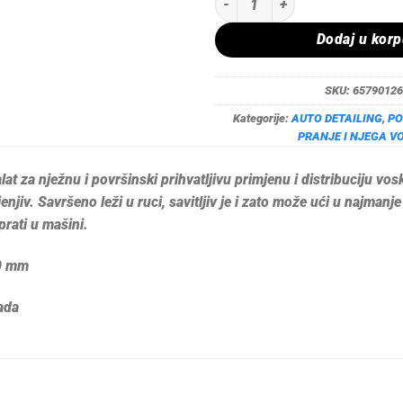
Dodaj u kor
SKU:
65790126
Kategorije:
AUTO DETAILING
,
PO
PRANJE I NJEGA V
t za nježnu i površinski prihvatljivu primjenu i distribuciju voskov
njiv. Savršeno leži u ruci, savitljiv je i zato može ući u najmanj
prati u mašini.
0 mm
ada