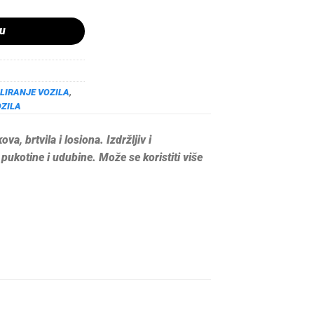
pu
LIRANJE VOZILA
,
OZILA
a, brtvila i losiona. Izdržljiv i
e pukotine i udubine. Može se koristiti više