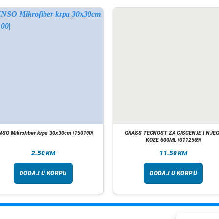
NSO Mikrofiber krpa 30x30cm |150100|
GRASS TECNOST ZA CISCENJE I NJE
KOZE 600ML |0112569|
2.50
11.50
KM
KM
DODAJ U KORPU
DODAJ U KORPU