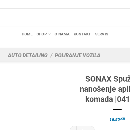
HOME
SHOP
O NAMA
KONTAKT
SERVIS
AUTO DETAILING
/
POLIRANJE VOZILA
SONAX Spuž
nanošenje apli
komada |041
KM
16.50
SONAX Spužva za nanošenje aplik